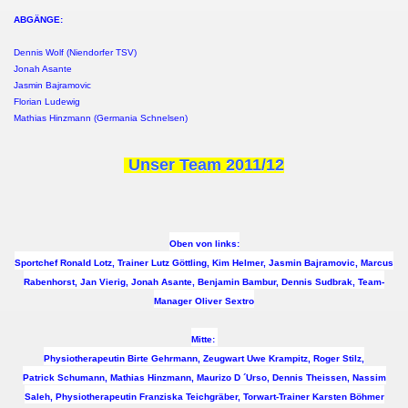
ABGÄNGE:
Dennis Wolf (Niendorfer TSV)
r
Jonah Asante
Jasmin Bajramovic
Florian Ludewig
Mathias Hinzmann (Germania Schnelsen)
Unser Team 2011/12
Oben von links:
Sportchef Ronald Lotz, Trainer Lutz Göttling, Kim Helmer, Jasmin Bajramovic, Marcus
Rabenhorst, Jan Vierig, Jonah Asante, Benjamin Bambur, Dennis Sudbrak, Team-
Manager Oliver Sextro
Mitte:
Physiotherapeutin Birte Gehrmann, Zeugwart Uwe Krampitz, Roger Stilz,
Patrick Schumann, Mathias Hinzmann, Maurizo D ´Urso, Dennis Theissen, Nassim
Saleh, Physiotherapeutin Franziska Teichgräber, Torwart-Trainer Karsten Böhmer