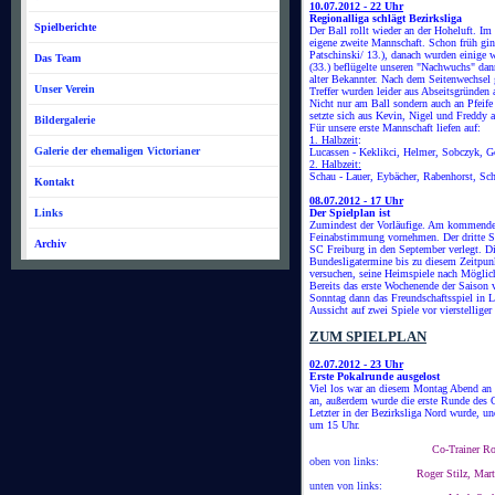
10.07.2012 - 22 Uhr
Regionalliga schlägt Bezirksliga
Spielberichte
Der Ball rollt wieder an der Hoheluft. Im
eigene zweite Mannschaft. Schon früh gin
Patschinski/ 13.), danach wurden einige 
Das Team
(33.) beflügelte unseren "Nachwuchs" dann
alter Bekannter. Nach dem Seitenwechsel g
Unser Verein
Treffer wurden leider aus Abseitsgründen
Nicht nur am Ball sondern auch an Pfeife
setzte sich aus Kevin, Nigel und Freddy
Bildergalerie
Für unsere erste Mannschaft liefen auf:
1. Halbzeit
:
Galerie der ehemaligen Victorianer
Lucassen - Keklikci, Helmer, Sobczyk, Go
2. Halbzeit:
Schau - Lauer, Eybächer, Rabenhorst, Sc
Kontakt
08.07.2012 - 17 Uhr
Links
Der Spielplan ist
Zumindest der Vorläufige. Am kommenden 
Feinabstimmung vornehmen. Der dritte S
Archiv
SC Freiburg in den September verlegt. Die
Bundesligatermine bis zu diesem Zeitpun
versuchen, seine Heimspiele nach Möglich
Bereits das erste Wochenende der Saison 
Sonntag dann das Freundschaftsspiel in L
Aussicht auf zwei Spiele vor vierstellige
ZUM SPIELPLAN
02.07.2012 - 23 Uhr
Erste Pokalrunde ausgelost
Viel los war an diesem Montag Abend an d
an, außerdem wurde die erste Runde des O
Letzter in der Bezirksliga Nord wurde, un
um 15 Uhr.
Co-Trainer Rog
oben von links:
Roger Stilz, Mar
unten von links: