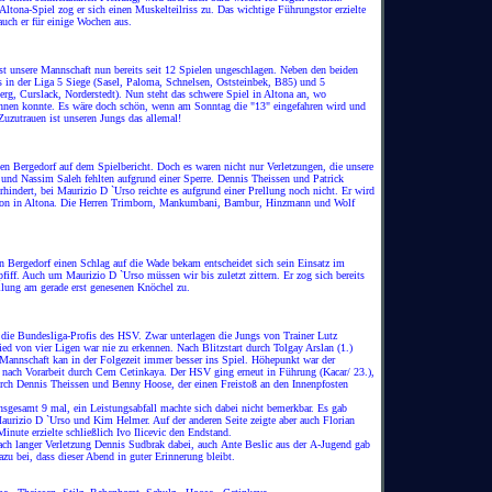
 Altona-Spiel zog er sich einen Muskelteilriss zu. Das wichtige Führungstor erzielte
auch er für einige Wochen aus.
st unsere Mannschaft nun bereits seit 12 Spielen ungeschlagen. Neben den beiden
s in der Liga 5 Siege (Sasel, Paloma, Schnelsen, Oststeinbek, B85) und 5
g, Curslack, Norderstedt). Nun steht das schwere Spiel in Altona an, wo
nnen konnte. Es wäre doch schön, wenn am Sonntag die "13" eingefahren wird und
Zuzutrauen ist unseren Jungs das allemal!
en Bergedorf auf dem Spielbericht. Doch es waren nicht nur Verletzungen, die unsere
und Nassim Saleh fehlten aufgrund einer Sperre. Dennis Theissen und Patrick
indert, bei Maurizio D `Urso reichte es aufgrund einer Prellung noch nicht. Er wird
 schon in Altona. Die Herren Trimborn, Mankumbani, Bambur, Hinzmann und Wolf
 Bergedorf einen Schlag auf die Wade bekam entscheidet sich sein Einsatz im
fiff. Auch um Maurizio D `Urso müssen wir bis zuletzt zittern. Er zog sich bereits
llung am gerade erst genesenen Knöchel zu.
n die Bundesliga-Profis des HSV. Zwar unterlagen die Jungs von Trainer Lutz
ied von vier Ligen war nie zu erkennen. Nach Blitzstart durch Tolgay Arslan (1.)
Mannschaft kan in der Folgezeit immer besser ins Spiel. Höhepunkt war der
 nach Vorarbeit durch Cem Cetinkaya. Der HSV ging erneut in Führung (Kacar/ 23.),
rch Dennis Theissen und Benny Hoose, der einen Freistoß an den Innenpfosten
nsgesamt 9 mal, ein Leistungsabfall machte sich dabei nicht bemerkbar. Es gab
urizio D `Urso und Kim Helmer. Auf der anderen Seite zeigte aber auch Florian
inute erzielte schließlich Ivo Ilicevic den Endstand.
h langer Verletzung Dennis Sudbrak dabei, auch Ante Beslic aus der A-Jugend gab
azu bei, dass dieser Abend in guter Erinnerung bleibt.