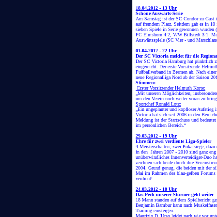
18.04.2012 - 13 Uhr
Schöne Auswärts-Serie
Am Samstag ist der SC Condor zu Gast im
auf fremdem Platz. Seitdem gab es in 10 
sieben Spiele in Serie gewonnen wurden 
FC Elmshorn 4:2, V/W Billstedt 3:1, Meie
Auswärtsspiele (SC Vier - und Marschlan
01.04.2012 - 22 Uhr
Der SC Victoria meldet für die Regiona
Der SC Victoria Hamburg hat pünktlich 
eingereicht. Der erste Vorsitzende Helmu
Fußballverband in Bremen ab. Nach einer
neue Regionalliga Nord ab der Saison 20
Stimmen:
Erster Vorsitzender Helmuth Korte:
„Mit unseren Möglichkeiten, insbesondere
um den Verein noch weiter voran zu bring
Sportchef Ronald Lotz:
„Ein ungeplanter und kopfloser Aufstieg 
Victoria hat sich seit 2006 in den Bereich
Meldung ist der Startschuss und bedeutet 
im persönlichen Bereich.“
29.03.2012 - 19 Uhr
Ehre für zwei verdiente Liga-Spieler
4 Meisterschaften, zwei Pokalsiege, dazu
in den Jahren 2007 - 2010 sind ganz eng
unüberwindliches Innenverteidiger-Duo ha
zeichnen sich beide durch ihre Vereinstre
2004. Grund genug, die beiden mit der si
Mai im Rahmen des blau-gelben Forums zu
verdient!
24.03.2012 - 10 Uhr
Das Pech unserer Stürmer geht weiter
18 Mann standen auf dem Spielbericht geg
Benjamin Bambur kann nach Muskelfaserr
Training einsteigen.
Maurizio D `Urso leidet nach wie vor unt