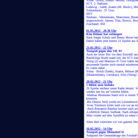
Schau - Brück, Asante, Helmer, Goldgraeb
SCV, 2. Halbzeit:
Ludewig - Saleh, Asante (66. Beslic), H
Schirmbeck) - D `Urso
HSV:
Neuhaus - Westermann, Mancienne, Bruma,
eingewechselt: Jansen, Töre, Ilicevic, Bes
Zuschauer: 850
01.03.2012 - 20.30 Uhr
Kim Helmer hat verlängert
Nach Sergej Schulz und Benny Hoose hat
Damit haben jetzt bereits 21 Spieler aus
21.02.2012 - 22 Uhr
Testspiel gegen den VfL 93
Auch der letzte Test vor dem Ernstfall am
Bezirksliga Nord) stand tief, der SCV hat
Vierig (2) und Maurizio D `Urso trafen da
anwesende Spieler noch einmal mindeste
Es waren dabei:
Schau - Brück (Saleh), Asante, Helmer (B
(Mankumbani), Cetinkaya, Stilz (Vierig) 
20.02.2012 - 21 Uhr
5 fehlen zum Auftakt
26 Spieler umfasst unser Kader derzeit. S
werden uns bis auf weiteres fehlen.
-Mathias Hinzmann brach sich in einem Tr
kommen.
-Bei Dennis Wolf wurde ein Leistenbruch 
-Sven Trimborn leidet nach wie vor an e
-Auch Benjamin Bambur kommt nach musku
-Lichtblick Dennis Sudbrak: Nach erfolgre
März wieder auf dem Spielfeld zu sehen s
Allen fünf wünschen wir von ganzem He
16.02.2012 - 14 Uhr
Testspiel gegen Meiendorf II
Aufgrund der Generalabsage des Fussball-