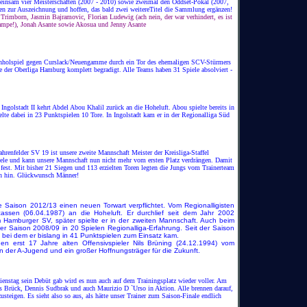
insam vier Meisterschaften (2007 - 2010) sowie zweimal den Oddset-Pokal (2007,
en zur Auszeichnung und hoffen, das bald zwei weitereTitel die Sammlung ergänzen!
 Trimborn, Jasmin Bajramovic, Florian Ludewig (ach nein, der war verhindert, es ist
ampe!), Jonah Asante sowie Akosua und Jenny Asante
holspiel gegen Curslack/Neuengamme durch ein Tor des ehemaligen SCV-Stürmers
le der Oberliga Hamburg komplett begradigt. Alle Teams haben 31 Spiele absolviert -
golstadt II kehrt Abdel Abou Khalil zurück an die Hoheluft. Abou spielte bereits in
lte dabei in 23 Punktspielen 10 Tore. In Ingolstadt kam er in der Regionalliga Süd
hrenfelder SV 19 ist unsere zweite Mannschaft Meister der Kreisliga-Staffel
iele und kann unsere Mannschaft nun nicht mehr vom ersten Platz verdrängen. Damit
a fest. Mit bisher 21 Siegen und 113 erzielten Toren legten die Jungs vom Trainerteam
son hin. Glückwunsch Männer!
e Saison 2012/13 einen neuen Torwart verpflichtet. Vom Regionalligisten
ssen (06.04.1987) an die Hoheluft. Er durchlief seit dem Jahr 2002
Hamburger SV, später spielte er in der zweiten Mannschaft. Auch beim
r Saison 2008/09 in 20 Spielen Regionalliga-Erfahrung. Seit der Saison
 bei dem er bislang in 41 Punktspielen zum Einsatz kam.
en erst 17 Jahre alten Offensivspieler Nils Brüning (24.12.1994) vom
in der A-Jugend und ein großer Hoffnungsträger für die Zukunft.
stag sein Debüt gab wird es nun auch auf dem Trainingsplatz wieder voller. Am
 Brück, Dennis Sudbrak und auch Maurizio D `Urso in Aktion. Alle brennen darauf,
usteigen. Es sieht also so aus, als hätte unser Trainer zum Saison-Finale endlich