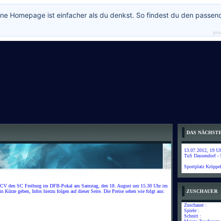
ne Homepage ist einfacher als du denkst. So findest du den passen
pow
DAS NÄCHSTE
13.07.2012, 19 Uhr
TuS Dassendorf -
Sportplatz Kröppe
r SCV den SC Freiburg im DFB-Pokal am Samstag, den 18. August um 15.30 Uhr im
in Kürze geben, Infos hierzu folgen auf dieser Seite. Die Preise sehen wie folgt aus:
ZUSCHAUER
Zuschauer :
Spiele :
Schnitt :