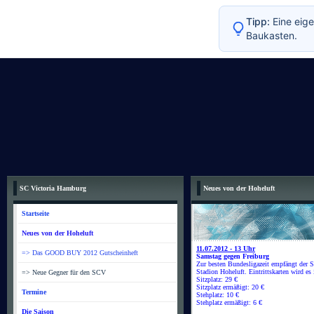
Tipp:
Eine eige
Baukasten.
SC Victoria Hamburg
Neues von der Hoheluft
Startseite
Neues von der Hoheluft
11.07.2012 - 13 Uhr
=> Das GOOD BUY 2012 Gutscheinheft
Samstag gegen Freiburg
Zur besten Bundesligazeit empfängt de
Stadion Hoheluft. Eintrittskarten wird es 
=> Neue Gegner für den SCV
Sitzplatz: 29 €
Sitzplatz ermäßigt: 20 €
Termine
Stehplatz: 10 €
Stehplatz ermäßigt: 6 €
Die Saison