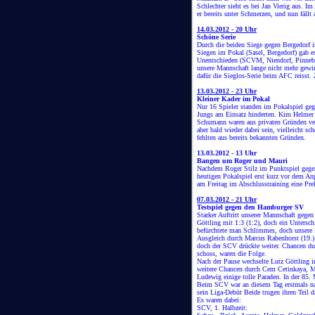
Schlechter sieht es bei Jan Vierig aus. Im
er bereits unter Schmerzen, und nun fällt 
14.03.2012 - 20 Uhr
Schöne Serie
Durch die beiden Siege gegen Bergedorf i
Siegen im Pokal (Sasel, Bergedorf) gab e
Unentschieden (SCVM, Niendorf, Pinneber
unsere Mannschaft lange nicht mehr gewi
dafür die Sieglos-Serie beim AFC reisst. 
13.03.2012 - 23 Uhr
Kleiner Kader im Pokal
Nur 16 Spieler standen im Pokalspiel geg
Jungs am Einsatz hinderten. Kim Helmer 
Schumann waren aus privaten Gründen verh
aber bald wieder dabei sein, vielleicht
fehlten aus bereits bekannten Gründen.
13.03.2012 - 13 Uhr
Bangen um Roger und Mauri
Nachdem Roger Stilz im Punktspiel gegen
heutigen Pokalspiel erst kurz vor dem Anp
am Freitag im Abschlusstraining eine Pre
07.03.2012 - 21 Uhr
Testspiel gegen den Hamburger SV
Starker Auftritt unserer Mannschaft gege
Göttling mit 1:3 (1:2), doch ein Untersch
befürchtete man Schlimmes, doch unsere 
Ausgleich durch Marcus Rabenhorst (19.)
doch der SCV drückte weiter. Chancen du
schoss, waren die Folge.
Nach der Pause wechselte Lutz Göttling i
weitere Chancen durch Cem Cetinkaya, Ma
Ludewig einige tolle Paraden. In der 85. M
Beim SCV war an diesem Tag erstmals nac
sein Liga-Debüt Beide trugen ihren Teil d
Es waren dabei:
SCV, 1. Halbzeit: