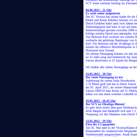
SCV einen weiteren Ausflug ins Emsland 
04.06.2012 - 21 Uhr
Es wird weiter aufgerüstet
Der SC Victoria hat seinen Kader für die
Khalil und Kutay Keklikci können wir nu
David Eybächer kehrt nach zwei Jahren be
Verletzungspech und kam so nur auf neun 
Innenverteidiger gewann zwischen 2008 u
Erfolge möchte David nun anknüpfen, hof
Von Holstein Kiel wechselt ein weiterer 
wechselte der gebürtige Hamburger von A
Kiel. Für Holstein traf der 26-jährige in
erzielte der offensive Mittelfeldspieler 
Dortmund zum Einsatz.
Als dritten Neuzugang können wir den la
ist 25 Jahre jung und berherrscht das Spie
Saison absolvierte er 32 Spiele für Berged
Wir heißen alle sieben Neuzugänge an de
23.05.2012 - 20 Uhr
Der vierte Neuzugang ist da!
Aufrüstung für unsere linke Abwehrseite
1,76 Meter groß und hat in dieser Saison f
am 03. April 2011, als unsere Mannschaf
Saison 2009/10 kam Kutay auf 31 Oberliga
haben wir nun einen weiteren Linksfuß 
19.05.2012 - 16.45 Uhr
Der SCV ist Oberliga-Meister!
Es geht doch nichts über gute Nachbarsc
nicht hängen und erkämpfte sich eine 1:
Vorsprung vor den Männern vom Deich! 
13.05.2012 - 19 Uhr
Ehre für 4 Ligaspieler
Am 05. Mai fand in der Victoria-Klause da
Ehrennadeln für verdienstvolle Mitglieder 
Verdienstnadel ausgezeichnet. Jonah As