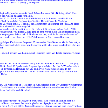
(einmal Meppen ist genug..) zu ersparen.
 Regionalliga weiter verstärkt. Nach Fabian Lucassen, Nils Brüning, Abdel Abou
n drei weitere Zugänge vermelden.
im FC St. Pauli II zurück an die Hoheluft. Am Millerntor hatte David viel
Oberliga- und drei Regionalliga-Einsätze. Der mittlerweile 23-jährige
nd 2010 mit dem SCV dreimal die Meisterschaft und einmal den Pokal. An diese
fentlich endlich verletzungsfrei.
Regionalliga-erfahrener Spieler an die Hoheluft. Sein Name: Jakob Sachs. 2008
ltona 93 zum VfB Lübeck, 2010 ging es dann weiter in die Landeshauptstadt nach
 der vergangenen Saison bei 19 Einsätzen vier mal, auch in der zweiten Mannschaft
in fünf Spielen zwei Tore. Im DFB-Pokal kam er im Spiel gegen Borussia
ngjährigen Kapitän von Bergedorf 85 vermelden. Sein Name ist Martin Sobczyk, er
l als Innenverteidiger sowie im defensiven Mittelfeld. In der abgelaufenen Oberliga-
orf.
r Hoheluft herzlich Willkommen und wünschen ihnen viel Erfolg beim SC Victoria!
. Vom FC St. Pauli II wechselt Kutay Keklikci zum SCV. Kutay ist 21 Jahre jung,
ür St. Pauli 10 Spiele in der Regionalliga absolviert. Auf den SCV traf er zuletzt
t in der Oberliga Hamburg mit 2:0 beim Profi-Nachwuchs gewann. In der
-Einsätze für Bergedorf 85. Der SC Victoria freut sich auf Kutay, denn mit ihm
im Kader.
haft. Der Niendorfer TSV ließ sich im Auswärtsspiel beim SV Curslack/Neuengamme
1. Damit haben wir vor dem abschließenden Heimspiel uneinholbare vier Punkte
Unser Dank geht nach Niendorf!
s traditionsreiche "Blau-gelbe Forum" statt. Hier werden alljährlich auch die
verliehen. In diesem Jahr wurde gleich vier Ligaspieler mit der silbernen
ante (beim SCV seit 2004), Jasmin Bajramovic, Florian Ludewig und Sven Trimborn