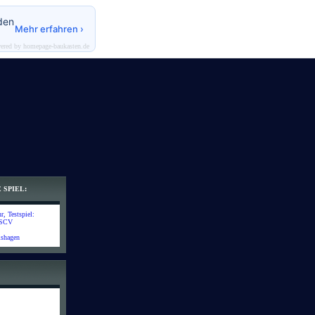
den
Mehr erfahren ›
ered by homepage-baukasten.de
 SPIEL:
, Testspiel:
 SCV
lshagen