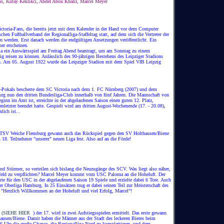
s, Kutay Keklikci, Abdel Abou Khalil, Marcel Meyer
Victoria-Fans, die bereits jetzt mit dem Kalender in der Hand vor dem Computer
chen Fußballverband der Regionalliga-Staffeltag statt, auf dem sich die Vertreter der
en werden. Erst danach werden die endgültigen Ansetzungen veröffentlicht. Ein
her erscheinen.
ria ein Auswärtsspiel am Freitag Abend beantragt, um am Sonntag zu einem
g reisen zu können. Anlässlich des 90-jährigen Bestehens des Leipziger Stadions
den. Am 05. August 1922 wurde das Leipziger Stadion mit dem Spiel VfB Leipzig
-Pokals bescherte dem SC Victoria nach dem 1. FC Nürnberg (2007) und dem
g nun den dritten Bundesliga-Club innerhalb von fünf Jahren. Die Mannschaft von
beginn im Amt ist, erreichte in der abgelaufenen Saison einen guten 12. Platz,
nletzter beendet hatte. Gespielt wird am dritten August-Wochenende (17. - 20.08),
lich ist...
 ETSV Weiche Flensburg gewann auch das Rückspiel gegen den SV Holthausen/Biene
s 18. Teilnehmer "unserer" neuen Liga fest. Also auf an die Förde!
und Stürmer, so verteilen sich bislang die Neuzugänge des SCV. Was liegt also näher,
lfeld zu verpflichten? Marcel Meyer kommt vom USC Paloma an die Hoheluft. Der
rte für den USC in der abgelaufenen Saison 19 Spiele und erzielte dabei 6 Tore. Auch
er Oberliga Hamburg. In 25 Einsätzen trug er dabei seinen Teil zur Meisterschaft des
h "Herzlich Willkommen an der Hoheluft und viel Erfolg, Marcel"!
t
(SIEHE HIER
) der 17. wird in zwei Aufstiegsspielen ermittelt. Das erste gewann
usen/Biene. Damit haben die Männer aus der Stadt des leckeren Bieres beim
Uhr die große Chance, die Regionalliga Nord zu komplettieren, und dem