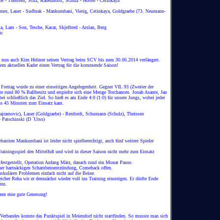
e - Theissen, Stilz, Rabenhorst, Schulz - Hoose - Cetinkaya
elmer, Lauer - Sudbrak - Mankumbani, Vierig, Cetinkaya, Goldgraebe (73. Neumann-
 Lam - Son, Tesche, Kacar, Skjelbred - Arslan, Berg
ic
 nun auch Kim Helmer seinen Vertrag beim SCV bis zum 30.06.2014 verlängert.
 dem aktuellen Kader einen Vertrag für die kommende Saison!
 Freitag wurde zu einer einseitigen Angelegenheit. Gegner VfL 93 (Zweiter der
te rund 80 % Ballbesitz und erspielte sich eine Menge Torchancen. Jonah Asante, Jan
bei schließlich das Ziel. So hieß es am Ende 4:0 (1:0) für unsere Jungs, wobei jeder
ns 45 Minuten zum Einsatz kam.
ajramovic), Lauer (Goldgraebe) - Renfordt, Schumann (Schulz), Theissen
- Patschinski (D `Urso)
ebastien Mankumbani ist leider nicht spielberechtigt, auch fünf weitere Spieler
ainingsspiel den Mittelfuß und wird in dieser Saison nicht mehr zum Einsatz
festgestellt, Operation Anfang März, danach rund ein Monat Pause.
iner hartnäckigen Schambeinentzündung, Comeback offen.
lären Problemen einfach nicht auf die Beine.
icher Reha wir er demnächst wieder voll ins Training einsteigen. Er dürfte Ende
ein.
rzen eine gute Genesung!
Verbandes konnte das Punktspiel in Meiendorf nicht stattfinden. So musste man sich