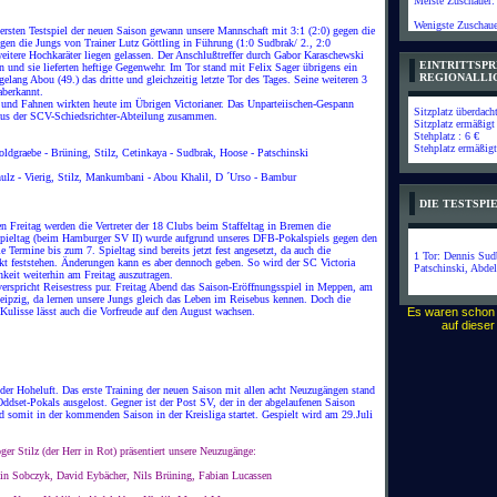
Meiste Zuschauer:
Wenigste Zuschaue
 ersten Testspiel der neuen Saison gewann unsere Mannschaft mit 3:1 (2:0) gegen die
gen die Jungs von Trainer Lutz Göttling in Führung (1:0 Sudbrak/ 2., 2:0
weitere Hochkaräter liegen gelassen. Der Anschlußtreffer durch Gabor Karaschewski
EINTRITTSPR
 und sie lieferten heftige Gegenwehr. Im Tor stand mit Felix Sager übrigens ein
REGIONALLI
elang Abou (49.) das dritte und gleichzeitig letzte Tor des Tages. Seine weiteren 3
 aberkannt.
 und Fahnen wirkten heute im Übrigen Victorianer. Das Unparteiischen-Gespann
Sitzplatz überdach
 aus der SCV-Schiedsrichter-Abteilung zusammen.
Sitzplatz ermäßigt
Stehplatz : 6 €
Stehplatz ermäßigt
ldgraebe - Brüning, Stilz, Cetinkaya - Sudbrak, Hoose - Patschinski
hulz - Vierig, Stilz, Mankumbani - Abou Khalil, D ´Urso - Bambur
DIE TESTSP
Freitag werden die Vertreter der 18 Clubs beim Staffeltag in Bremen die
pieltag (beim Hamburger SV II) wurde aufgrund unseres DFB-Pokalspiels gegen den
 Termine bis zum 7. Spieltag sind bereits jetzt fest angesetzt, da auch die
1 Tor: Dennis Sud
kt feststehen. Änderungen kann es aber dennoch geben. So wird der SC Victoria
Patschinski, Abde
keit weiterhin am Freitag auszutragen.
verspricht Reisestress pur. Freitag Abend das Saison-Eröffnungsspiel in Meppen, am
eipzig, da lernen unsere Jungs gleich das Leben im Reisebus kennen. Doch die
r Kulisse lässt auch die Vorfreude auf den August wachsen.
Es waren schon
auf diese
er Hoheluft. Das erste Training der neuen Saison mit allen acht Neuzugängen stand
ddset-Pokals ausgelost. Gegner ist der Post SV, der in der abgelaufenen Saison
d somit in der kommenden Saison in der Kreisliga startet. Gespielt wird am 29.Juli
er Stilz (der Herr in Rot) präsentiert unsere Neuzugänge:
tin Sobczyk, David Eybächer, Nils Brüning, Fabian Lucassen