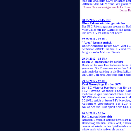
(alle seit 2006 beim SCV) gewannen geme
2010) mit dem SC Victoria. Wir gratulier
Unsere Ehrennadelträger von links: Sven
Lothar K
08.05.2012 - 21.15 Uhr
Ohne Paloma wär hier gar nix los...
Der USC Paloma gewann soeben ein Nach
Visar Galica mit 1:0. Damit ist die Tabel
und der SCV ist und bleibt Erster!
07.05.2012 - 12 Uhr
"Abou" kommt zurück
Dritter Neuzugang für den SCV. Vom FC In
der Saison 2010/11 für den SCV und erzie
lediglich sechs Mal zum Einsatz.
29.04.2012 - 18 Uhr
Unsere 2. Mannschaft ist Meister
Durch ein torloses Unentschieden beim Ba
geworden. Die Konkurrenz verlor ihre Sp
steht auch der Aufstieg in die Bezirkslig
um Gody, Jörg und Lude eine tolle Sai
29.04.2012 - 17 Uhr
Zwei Neuzugänge für den SCV
Der SC Victoria Hamburg hat für di
TSV Havelse wechselt Fabian Luca
mehrere Jugendmannschaften beim 
SV Wilhelmshaven sammelte er in de
2010/11 spielt er beim TSV Havelse,
Außerdem verpflichtete der SCV d
SC Concordia. Nils spielt beim SCC 
20.04.2012 - 9 Uhr
Das Lazarett lichtet sich
Nachdem Benjamin Bambur bereits am Dien
Donnerstag sah man Dennis Wolf, Andreas
demnächst wieder in den Spielbetrieb einz
wieder mehr Alternativen als zuletzt!