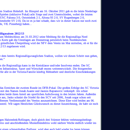
 Stadion Hoheluft. Im Hinspiel am 16. Oktober 2011 gab es die letzte Niederlage
Spielen (inklusive Pokal) acht Siege und zwei Unentschieden, wobei die letzten
(USC Paloma 3:0, Oststeinbek 2:1, Altona 93 2:0, SV Rugenbergen 2:0,
ndorfer SV 2:0). Da ist es ja fast schade, dass wir in dieser Saison nur noch zwei
de, VfL Pinneberg) haben...
lligasaison 2012/13
zum Meldeschluss am 31.03.2012 seine Meldung für die Regionalliga Nord
th Korte gab die Unterlagen am Donnerstag persönlich beim Norddeutschen
 gründlichen Überprüfung wird der NFV dem Verein im Mai mitteilen, ob er für die
12/13 zugelassen wird.
 dem bereits Regionalliga-tauglichen Stadion, wollen wir diesen Schritt nun gehen,
en.“
in die Regionalliga kann in der Kreisklasse und/oder Insolvenz enden. Der SC
en Infrastruktur, Sport und Wirtschaft enorm weiterentwickelt. Die fristgerechte
für alle in der Victoria-Familie künftig Mehrarbeit und deutliche Einschränkungen
 das Erreichen der zweiten Runde im DFB-Pokal. Die großen Erfolge des SC Victoria
 mit den Namen Jonah Asante und Jasmin Bajramovic verknüpft. Als schier
tten beide ihren Anteil am sportlichen Aufschwung in den letzten Jahren. Außerdm
ue aus, Jasko schnürt die Stiefel für den SCV seit 2006, Jonah sogar schon seit
lbernen Verdienstnadel des Vereins auszuzeichnen. Diese Ehre wird beiden am 06.
teil. WIr sagen Herzlichen Glückwunsch zu dieser Auszeichnung, ihr habt sie euch
en Halstenbek/Rellingen, doch gleich drei Stürmer fehlten verletzungsbedingt.
iss und anschließendem Muskelbündelriss wohl nächste Woche endlich wieder ins
er einen schmerzhaften Prellung, wird aber auch bald wieder los legen können.