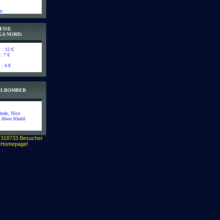
r:
EISE
GA NORD:
t : 12 €
 : 7 €
 : 4 €
IELBOMBER
brak, Nico
l Abou Khalil
 318733 Besucher
r Homepage!