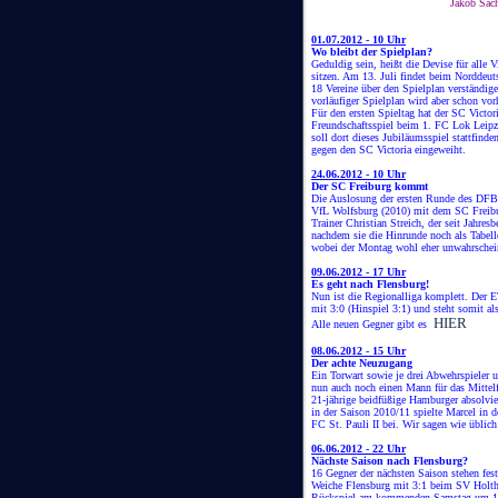
Jakob Sach
01.07.2012 - 10 Uhr
Wo bleibt der Spielplan?
Geduldig sein, heißt die Devise für alle 
sitzen. Am 13. Juli findet beim Norddeuts
18 Vereine über den Spielplan verständig
vorläufiger Spielplan wird aber schon vor
Für den ersten Spieltag hat der SC Victo
Freundschaftsspiel beim 1. FC Lok Leipzi
soll dort dieses Jubiläumsspiel stattfin
gegen den SC Victoria eingeweiht.
24.06.2012 - 10 Uhr
Der SC Freiburg kommt
Die Auslosung der ersten Runde des DFB
VfL Wolfsburg (2010) mit dem SC Freibur
Trainer Christian Streich, der seit Jahres
nachdem sie die Hinrunde noch als Tabelle
wobei der Montag wohl eher unwahrschein
09.06.2012 - 17 Uhr
Es geht nach Flensburg!
Nun ist die Regionalliga komplett. Der
mit 3:0 (Hinspiel 3:1) und steht somit al
HIER
Alle neuen Gegner gibt es
08.06.2012 - 15 Uhr
Der achte Neuzugang
Ein Torwart sowie je drei Abwehrspieler 
nun auch noch einen Mann für das Mitte
21-jährige beidfüßige Hamburger absolvie
in der Saison 2010/11 spielte Marcel in d
FC St. Pauli II bei. Wir sagen wie üblic
06.06.2012 - 22 Uhr
Nächste Saison nach Flensburg?
16 Gegner der nächsten Saison stehen fes
Weiche Flensburg mit 3:1 beim SV Holtha
Rückspiel am kommenden Samstag um 16 