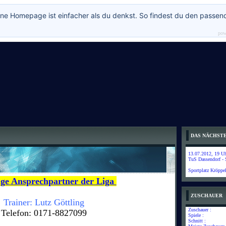
ne Homepage ist einfacher als du denkst. So findest du den passen
pow
DAS NÄCHSTE
13.07.2012, 19 Uhr
TuS Dassendorf -
Sportplatz Kröppe
ge Ansprechpartner der Liga
ZUSCHAUER
Trainer: Lutz Göttling
Zuschauer :
Telefon: 0171-8827099
Spiele :
Schnitt :