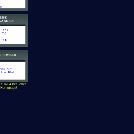
r:
EISE
GA NORD:
t : 12 €
 : 7 €
 : 4 €
IELBOMBER
brak, Nico
l Abou Khalil
 318704 Besucher
r Homepage!