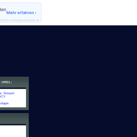
den
Mehr erfahren ›
ered by homepage-baukasten.de
 SPIEL:
, Testspiel:
 SCV
lshagen