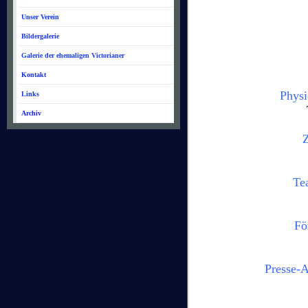
Unser Verein
Bildergalerie
Galerie der ehemaligen Victorianer
Kontakt
Physi
Links
Archiv
Z
Te
Fö
Presse-