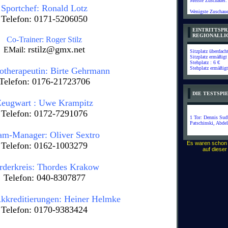
Meiste Zuschauer:
Sportchef: Ronald Lotz
Wenigste Zuschaue
Telefon: 0171-5206050
EINTRITTSPR
REGIONALLI
Co-Trainer: Roger Stilz
rstilz@gmx.net
EMail:
Sitzplatz überdach
Sitzplatz ermäßigt
Stehplatz : 6 €
Stehplatz ermäßigt
otherapeutin: Birte Gehrmann
Telefon: 0176-21723706
DIE TESTSP
eugwart : Uwe Krampitz
Telefon: 0172-7291076
1 Tor: Dennis Sud
Patschinski, Abde
am-Manager: Oliver Sextro
Es waren schon
Telefon: 0162-1003279
auf diese
rderkreis: Thordes Krakow
Telefon: 040-8307877
Akkreditierungen: Heiner Helmke
Telefon: 0170-9383424