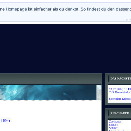
ne Homepage ist einfacher als du denkst. So findest du den passen
pow
DAS NÄCHSTE
13.07.2012, 19 Uhr
TuS Dassendorf -
Sportplatz Kröppe
ZUSCHAUER
 1895
Zuschauer :
Spiele :
Schnitt :