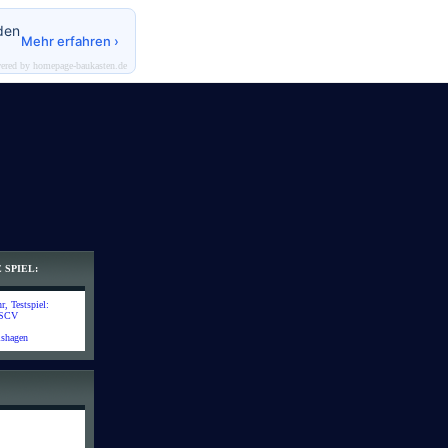
den
Mehr erfahren ›
ered by homepage-baukasten.de
 SPIEL:
, Testspiel:
 SCV
lshagen