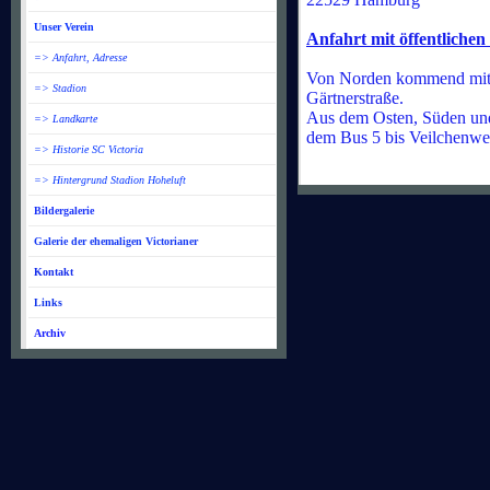
Unser Verein
Anfahrt mit öffentlichen
=> Anfahrt, Adresse
Von Norden kommend mit d
=> Stadion
Gärtnerstraße.
Aus dem Osten, Süden un
=> Landkarte
dem Bus 5 bis Veilchenw
=> Historie SC Victoria
=> Hintergrund Stadion Hoheluft
Bildergalerie
Galerie der ehemaligen Victorianer
Kontakt
Links
Archiv