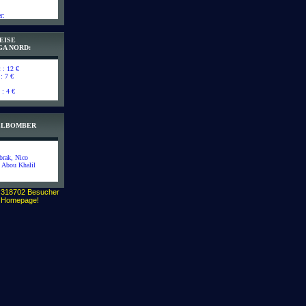
r:
EISE
GA NORD:
t : 12 €
 : 7 €
 : 4 €
IELBOMBER
brak, Nico
l Abou Khalil
 318702 Besucher
r Homepage!