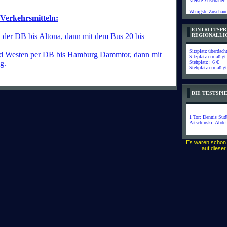
Meiste Zuschauer:
Wenigste Zuschaue
 Verkehrsmitteln:
EINTRITTSPR
er DB bis Altona, dann mit dem Bus 20 bis
REGIONALLI
Sitzplatz überdach
d Westen per DB bis Hamburg Dammtor, dann mit
Sitzplatz ermäßigt
eg.
Stehplatz : 6 €
Stehplatz ermäßigt
DIE TESTSP
1 Tor: Dennis Sud
Patschinski, Abde
Es waren schon
auf diese