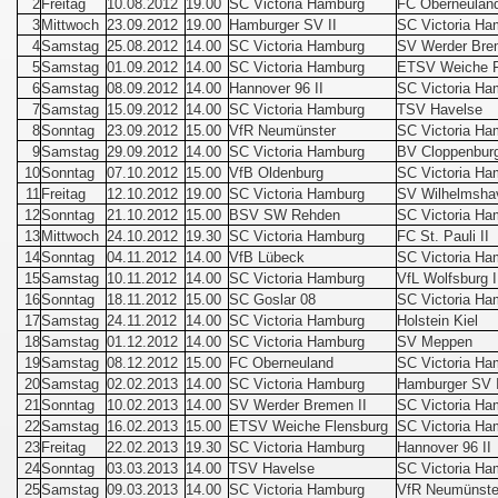
2
Freitag
10.08.2012
19.00
SC Victoria Hamburg
FC Oberneulan
3
Mittwoch
23.09.2012
19.00
Hamburger SV II
SC Victoria Ha
4
Samstag
25.08.2012
14.00
SC Victoria Hamburg
SV Werder Bre
5
Samstag
01.09.2012
14.00
SC Victoria Hamburg
ETSV Weiche F
6
Samstag
08.09.2012
14.00
Hannover 96 II
SC Victoria Ha
7
Samstag
15.09.2012
14.00
SC Victoria Hamburg
TSV Havelse
8
Sonntag
23.09.2012
15.00
VfR Neumünster
SC Victoria Ha
9
Samstag
29.09.2012
14.00
SC Victoria Hamburg
BV Cloppenbur
10
Sonntag
07.10.2012
15.00
VfB Oldenburg
SC Victoria Ha
11
Freitag
12.10.2012
19.00
SC Victoria Hamburg
SV Wilhelmsha
12
Sonntag
21.10.2012
15.00
BSV SW Rehden
SC Victoria Ha
13
Mittwoch
24.10.2012
19.30
SC Victoria Hamburg
FC St. Pauli II
14
Sonntag
04.11.2012
14.00
VfB Lübeck
SC Victoria Ha
15
Samstag
10.11.2012
14.00
SC Victoria Hamburg
VfL Wolfsburg I
16
Sonntag
18.11.2012
15.00
SC Goslar 08
SC Victoria Ha
17
Samstag
24.11.2012
14.00
SC Victoria Hamburg
Holstein Kiel
18
Samstag
01.12.2012
14.00
SC Victoria Hamburg
SV Meppen
r
19
Samstag
08.12.2012
15.00
FC Oberneuland
SC Victoria Ha
20
Samstag
02.02.2013
14.00
SC Victoria Hamburg
Hamburger SV I
21
Sonntag
10.02.2013
14.00
SV Werder Bremen II
SC Victoria Ha
22
Samstag
16.02.2013
15.00
ETSV Weiche Flensburg
SC Victoria Ha
23
Freitag
22.02.2013
19.30
SC Victoria Hamburg
Hannover 96 II
24
Sonntag
03.03.2013
14.00
TSV Havelse
SC Victoria Ha
25
Samstag
09.03.2013
14.00
SC Victoria Hamburg
VfR Neumünste